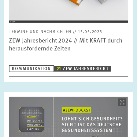
TERMINE UND NACHRICHTEN // 15.05.2025
ZEW-Jahresbericht 2024 // Mit KRAFT durch
herausfordernde Zeiten
KOMMUNIKATION
ZEW JAHRESBERICHT
Bild
öffnet
in
vergrößerter
Ansicht