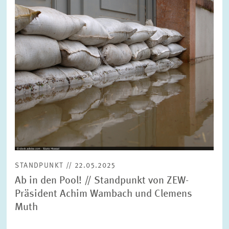
FORSCHUNG
SERVICE
Jahr
Bitte wählen Sie ein Jahr
GREMIEN
Monat
Bitte wählen Sie einen Monat
VERNETZUNG
Bereiche
Bitte wählen
HEINZ-KÖNIG-AWARD
STANDPUNKT // 22.05.2025
WISSENSCHAFTSPREIS
Themen
Ab in den Pool! // Standpunkt von ZEW-
Bitte wählen
Präsident Achim Wambach und Clemens
Muth
Schlagworte