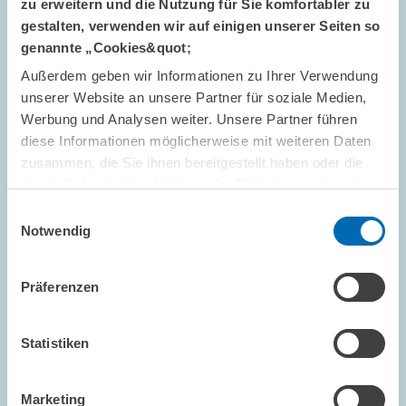
zu erweitern und die Nutzung für Sie komfortabler zu
STANDPUNKT // 22.04.2025
gestalten, verwenden wir auf einigen unserer Seiten so
Eine Strategie, die Innovation und Resilienz
genannte „Cookies&quot;
gemeinsam denkt // Standpunkt von Hanna
Außerdem geben wir Informationen zu Ihrer Verwendung
Hottenrott und Achim Wambach
unserer Website an unsere Partner für soziale Medien,
Werbung und Analysen weiter. Unsere Partner führen
GESCHÄFTSFÜHRUNG
diese Informationen möglicherweise mit weiteren Daten
WETTBEWERBSFÄHIGKEIT
EUROPAPOLITIK
zusammen, die Sie ihnen bereitgestellt haben oder die
sie im Rahmen Ihrer Nutzung der Dienste gesammelt
haben.
Einwilligungsauswahl
Notwendig
Bild
öffnet
in
Präferenzen
vergrößerter
Ansicht
Statistiken
Marketing