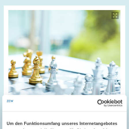
Bild
öffnet
in
vergrößerter
Ansicht
Um den Funktionsumfang unseres Internetangebotes