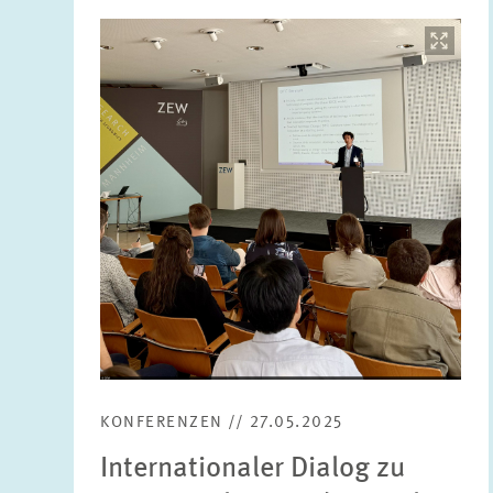
Bild
öffnet
in
vergrößerter
Ansicht
KONFERENZEN // 27.05.2025
Internationaler Dialog zu