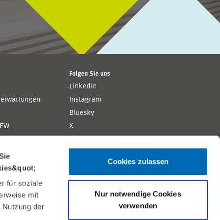
Folgen Sie uns
LinkedIn
rerwartungen
Instagram
Bluesky
ZEW
X
YouTube
ion
Flickr
Sie
Cookies zulassen
kies&quot;
 für soziale
Nur notwendige Cookies
erweise mit
verwenden
r Nutzung der