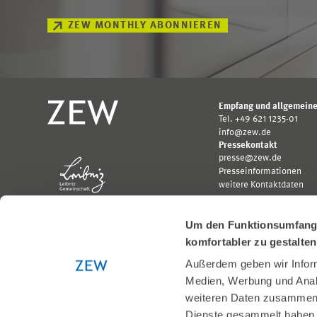
ZEW MONTHLY ABONNIEREN
Empfang und allgemeine
Tel. +49 621 1235-01
info@zew.de
Pressekontakt
presse@zew.de
Presseinformationen
weitere Kontaktdaten
Um den Funktionsumfang u
komfortabler zu gestalte
Außerdem geben wir Inform
Gefördert von:
Medien, Werbung und Analy
Logo
Logo
weiteren Daten zusammen, 
Bundesministerium
Ministerium
Dienste gesammelt haben
für
für