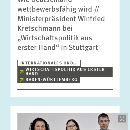
Wie Deutschland
wettbewerbsfähig wird //
Ministerpräsident Winfried
Kretschmann bei
„Wirtschaftspolitik aus
erster Hand“ in Stuttgart
INTERNATIONALES UND...
WIRTSCHAFTSPOLITIK AUS ERSTER
HAND
BADEN-WÜRTTEMBERG
Bild
öffnet
in