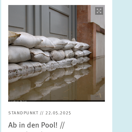
Bild
öffnet
in
vergrößerter
Ansicht
STANDPUNKT // 22.05.2025
Ab in den Pool! //