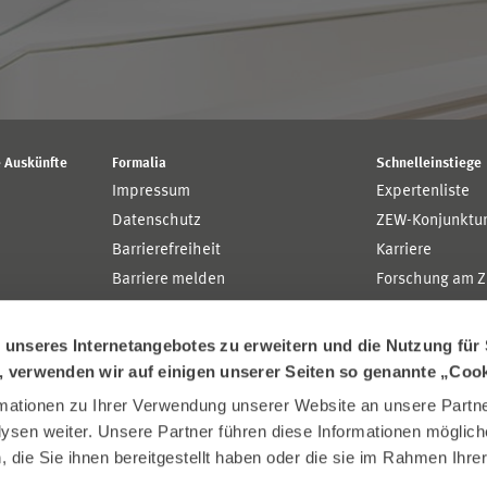
 Auskünfte
Formalia
Schnelleinstiege
Impressum
Expertenliste
Datenschutz
ZEW-Konjunktu
Barrierefreiheit
Karriere
Barriere melden
Forschung am 
MaCCI
MannheimTaxat
nseres Internetangebotes zu erweitern und die Nutzung für 
n, verwenden wir auf einigen unserer Seiten so genannte „Coo
ationen zu Ihrer Verwendung unserer Website an unsere Partner
sen weiter. Unsere Partner führen diese Informationen möglich
die Sie ihnen bereitgestellt haben oder die sie im Rahmen Ihre
.