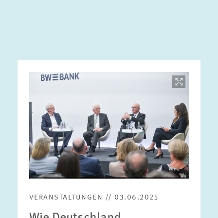
Bild
öffnet
in
vergrößerter
Ansicht
VERANSTALTUNGEN // 03.06.2025