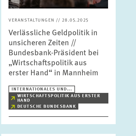
Bereiche
Bitte wählen
VERANSTALTUNGEN // 28.05.2025
Verlässliche Geldpolitik in
Themen
unsicheren Zeiten //
Bitte wählen
Bundesbank-Präsident bei
„Wirtschaftspolitik aus
Schlagworte
erster Hand“ in Mannheim
INTERNATIONALES UND...
ZURÜCKSETZEN
SUCHEN
WIRTSCHAFTSPOLITIK AUS ERSTER
HAND
DEUTSCHE BUNDESBANK