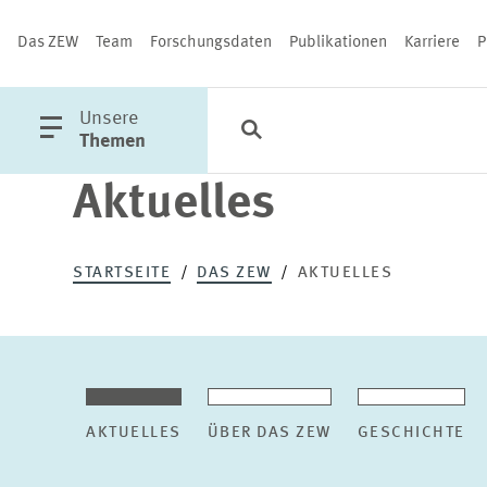
Das ZEW
Team
Forschungsdaten
Publikationen
Karriere
P
öffne
Unsere
Suche
Kategorien
Schließen
Hauptmenü
Themen
Aktuelles
PUBLIKATIONEN
STARTSEITE
DAS ZEW
AKTUELLES
AKTUELLES
ÜBER DAS ZEW
GESCHICHTE