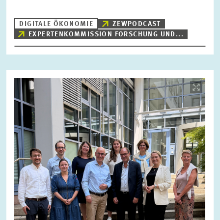
DIGITALE ÖKONOMIE
ZEWPODCAST
EXPERTENKOMMISSION FORSCHUNG UND...
ZURÜCKSETZEN
SUCHEN
Bild
öffnet
in
vergrößerter
Ansicht