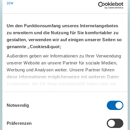
Um den Funktionsumfang unseres Internetangebotes
zu erweitern und die Nutzung für Sie komfortabler zu
gestalten, verwenden wir auf einigen unserer Seiten so
genannte „Cookies&quot;
Außerdem geben wir Informationen zu Ihrer Verwendung
STANDPUNKT // 16.07.2026
unserer Website an unsere Partner für soziale Medien,
Mehr Flexibilität ist nicht automatisch
Werbung und Analysen weiter. Unsere Partner führen
besser: Die ETS-Reform darf das Preissignal
diese Informationen möglicherweise mit weiteren Daten
nicht entkernen // Standpunkt von Sebastian
zusammen, die Sie ihnen bereitgestellt haben oder die
Rausch und Achim Wambach
sie im Rahmen Ihrer Nutzung der Dienste gesammelt
haben.
Einwilligungsauswahl
Notwendig
GESCHÄFTSFÜHRUNG
STANDPUNKT
KLIMAPOLITIK
Präferenzen