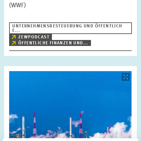
(WWF)
UNTERNEHMENSBESTEUERUNG UND ÖFFENTLICH
E...
ZEWPODCAST
ÖFFENTLICHE FINANZEN UND...
Bild
öffnet
in
vergrößerter
Ansicht