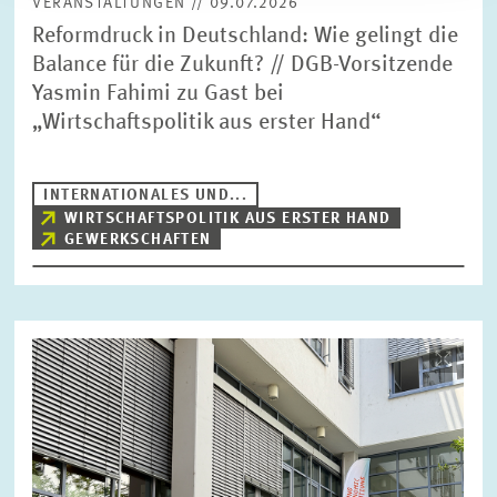
VERANSTALTUNGEN // 09.07.2026
Reformdruck in Deutschland: Wie gelingt die
Balance für die Zukunft? // DGB-Vorsitzende
Yasmin Fahimi zu Gast bei
„Wirtschaftspolitik aus erster Hand“
INTERNATIONALES UND...
WIRTSCHAFTSPOLITIK AUS ERSTER HAND
GEWERKSCHAFTEN
Bild
öffnet
in
vergrößerter
Ansicht