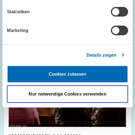
Statistiken
Bild
öffnet
in
vergrößerter
Marketing
Ansicht
Details zeigen
Cookies zulassen
Nur notwendige Cookies verwenden