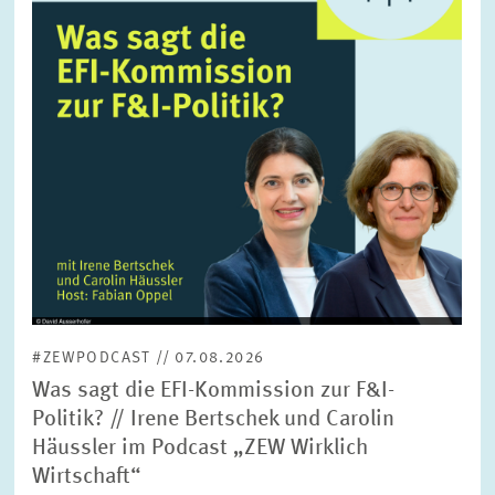
FORSCHUNG
SERVICE
Jahr
Bitte wählen Sie ein Jahr
GREMIEN
Monat
Bitte wählen Sie einen Monat
VERNETZUNG
Bereiche
Bitte wählen
HEINZ-KÖNIG-AWARD
#ZEWPODCAST // 07.08.2026
WISSENSCHAFTSPREIS
Themen
Was sagt die EFI-Kommission zur F&I-
Bitte wählen
Politik? // Irene Bertschek und Carolin
Häussler im Podcast „ZEW Wirklich
Wirtschaft“
Schlagworte