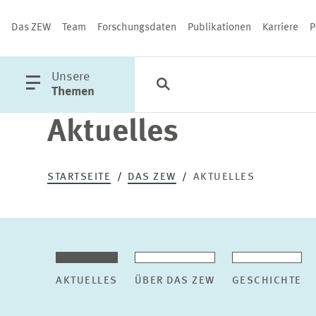
Das ZEW
Team
Forschungsdaten
Publikationen
Karriere
P
öffne
Unsere
Suche
Kategorien
Schließen
Hauptmenü
Themen
Aktuelles
PUBLIKATIONEN
STARTSEITE
DAS ZEW
AKTUELLES
AKTUELLES
ÜBER DAS ZEW
GESCHICHTE