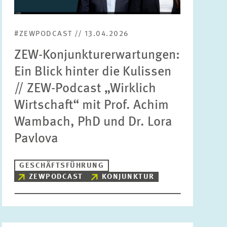
Bereiche
Bitte wählen
#ZEWPODCAST // 13.04.2026
ZEW-Konjunkturerwartungen:
Themen
Ein Blick hinter die Kulissen
Bitte wählen
// ZEW-Podcast „Wirklich
Wirtschaft“ mit Prof. Achim
Schlagworte
Wambach, PhD und Dr. Lora
Pavlova
ZURÜCKSETZEN
SUCHEN
GESCHÄFTSFÜHRUNG
ZEWPODCAST
KONJUNKTUR