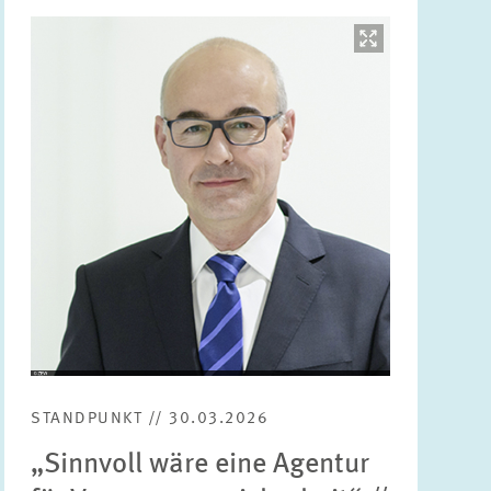
Bild
öffnet
in
vergrößerter
Ansicht
STANDPUNKT // 30.03.2026
„Sinnvoll wäre eine Agentur