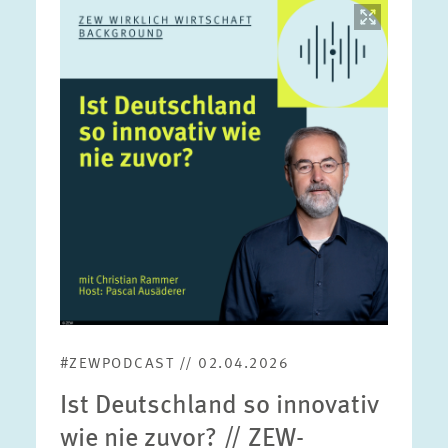
Bild
öffnet
in
vergrößerter
Ansicht
#ZEWPODCAST // 02.04.2026
Ist Deutschland so innovativ
wie nie zuvor? // ZEW-