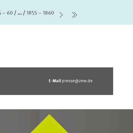
5 – 60
...
1855 – 1860
Nächste Seite
letzte Seite
E-Mail
presse@zew.de