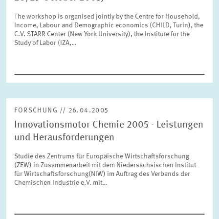
FORSCHUNG
The workshop is organised jointly by the Centre for Household,
Income, Labour and Demographic economics (CHILD, Turin), the
C.V. STARR Center (New York University), the Institute for the
SERVICE
Jahr
Study of Labor (IZA,…
Bitte wählen Sie ein Jahr
GREMIEN
Monat
Bitte wählen Sie einen Monat
VERNETZUNG
FORSCHUNG // 26.04.2005
Innovationsmotor Chemie 2005 - Leistungen
Bereiche
Bitte wählen
HEINZ-KÖNIG-AWARD
und Herausforderungen
Studie des Zentrums für Europäische Wirtschaftsforschung
(ZEW) in Zusammenarbeit mit dem Niedersächsischen Institut
WISSENSCHAFTSPREIS
Themen
für Wirtschaftsforschung(NIW) im Auftrag des Verbands der
Bitte wählen
Chemischen Industrie e.V. mit…
Schlagworte