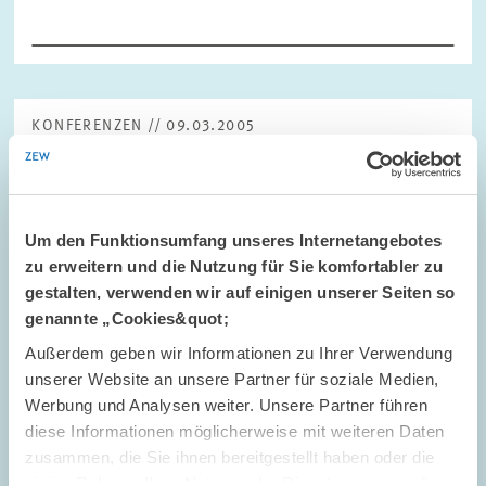
KONFERENZEN // 09.03.2005
2nd ZEW Conference on Economics of
Innovation and Patenting (19/20 September
2005)
Um den Funktionsumfang unseres Internetangebotes
The conference objective is to stimulate discussion between
zu erweitern und die Nutzung für Sie komfortabler zu
international researchers conducting empirical and theoretical
gestalten, verwenden wir auf einigen unserer Seiten so
analysis on sources and effects of innovation, financing of
innovation, and welfare…
genannte „Cookies&quot;
Außerdem geben wir Informationen zu Ihrer Verwendung
unserer Website an unsere Partner für soziale Medien,
Werbung und Analysen weiter. Unsere Partner führen
diese Informationen möglicherweise mit weiteren Daten
zusammen, die Sie ihnen bereitgestellt haben oder die
FORSCHUNG // 25.02.2005
sie im Rahmen Ihrer Nutzung der Dienste gesammelt