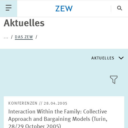
Sch
Aktuelles
Katego
...
DAS ZEW
PUBLIKATIONEN
PROJEKTE
TEAM
AKTUELLES
VERANSTALTUNGEN
AKTUELLES
AKTUELLES
LLL:LIST
ÜBER DAS ZEW
KONFERENZEN // 28.04.2005
Interaction Within the Family: Collective
GESCHICHTE
Approach and Bargaining Models (Turin,
Text
28/29 October 2005)