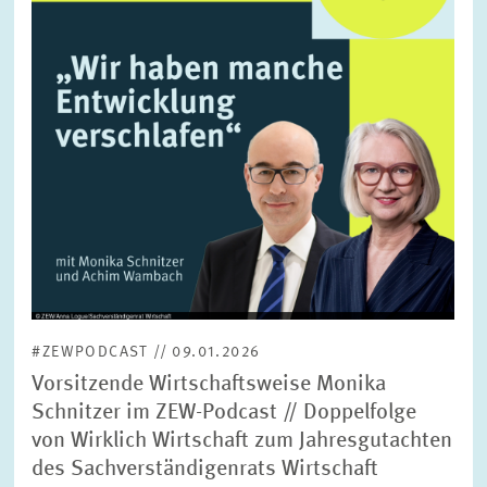
FORSCHUNG
SERVICE
Jahr
Bitte wählen Sie ein Jahr
GREMIEN
Monat
Bitte wählen Sie einen Monat
VERNETZUNG
Bereiche
Bitte wählen
HEINZ-KÖNIG-AWARD
#ZEWPODCAST // 09.01.2026
WISSENSCHAFTSPREIS
Themen
Vorsitzende Wirtschaftsweise Monika
Bitte wählen
Schnitzer im ZEW-Podcast // Doppelfolge
von Wirklich Wirtschaft zum Jahresgutachten
des Sachverständigenrats Wirtschaft
Schlagworte