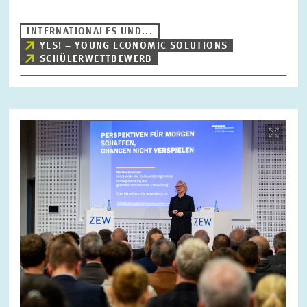
INTERNATIONALES UND...
YES! – YOUNG ECONOMIC SOLUTIONS
SCHÜLERWETTBEWERB
Bild
öffnet
in
vergrößerter
Ansicht