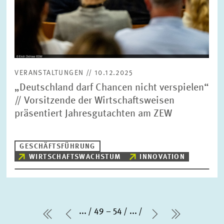
VERANSTALTUNGEN // 10.12.2025
„Deutschland darf Chancen nicht verspielen“
// Vorsitzende der Wirtschaftsweisen
präsentiert Jahresgutachten am ZEW
GESCHÄFTSFÜHRUNG
WIRTSCHAFTSWACHSTUM
INNOVATION
...
49 – 54
...
erste Seite
Vorherige Seite
Nächste Seit
letzte Sei