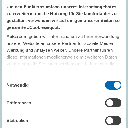
Um den Funktionsumfang unseres Internetangebotes
zu erweitern und die Nutzung für Sie komfortabler zu
gestalten, verwenden wir auf einigen unserer Seiten so
genannte „Cookies&quot;
Außerdem geben wir Informationen zu Ihrer Verwendung
unserer Website an unsere Partner für soziale Medien,
TERMINE UND NACHRICHTEN // 15.12.2025
Werbung und Analysen weiter. Unsere Partner führen
diese Informationen möglicherweise mit weiteren Daten
ZEW-Mitarbeitende spenden an die
zusammen, die Sie ihnen bereitgestellt haben oder die
Klinikclowns „xundlachen“
sie im Rahmen Ihrer Nutzung der Dienste gesammelt
haben.
Einwilligungsauswahl
ZENTRALE DIENSTLEISTUNGEN
Notwendig
WEIHNACHTSFEIER
BUCH
Präferenzen
Bild
Statistiken
öffnet
in