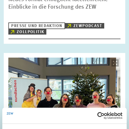
Einblicke in die Forschung des ZEW
PRESSE UND REDAKTION
ZEWPODCAST
ZOLLPOLITIK
Bild
öffnet
in
vergrößerter
Ansicht