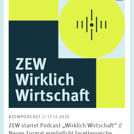
in
vergrößerter
Ansicht
#ZEWPODCAST // 17.12.2025
ZEW startet Podcast „Wirklich Wirtschaft“ //
Neues Format ermöglicht facettenreiche