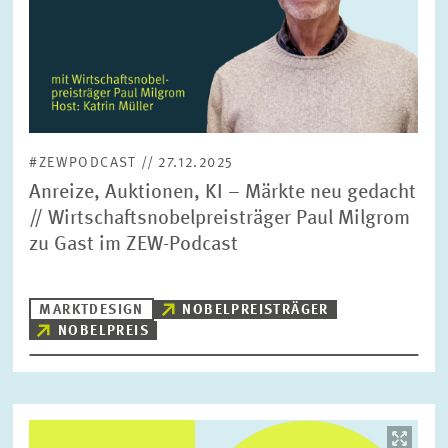
#ZEWPODCAST // 27.12.2025
Anreize, Auktionen, KI – Märkte neu gedacht
// Wirtschaftsnobelpreisträger Paul Milgrom
zu Gast im ZEW-Podcast
MARKTDESIGN
NOBELPREISTRÄGER
NOBELPREIS
Bild
öffnet