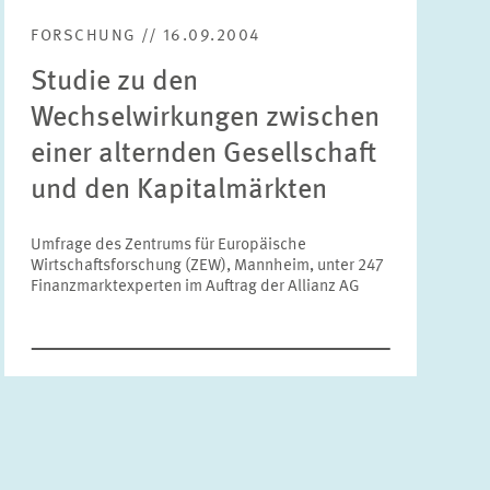
FORSCHUNG // 16.09.2004
Bereiche
Bitte wählen
Studie zu den
Wechselwirkungen zwischen
Themen
einer alternden Gesellschaft
Bitte wählen
und den Kapitalmärkten
Schlagworte
Umfrage des Zentrums für Europäische
Wirtschaftsforschung (ZEW), Mannheim, unter 247
Finanzmarktexperten im Auftrag der Allianz AG
ZURÜCKSETZEN
SUCHEN