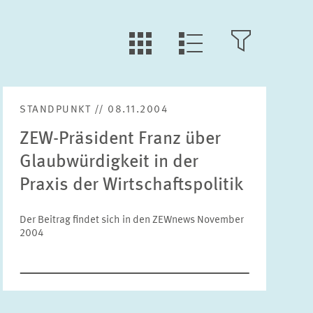
LLL:LIST.TILE.V
LLL:LIST.OPEN.FILTER
LLL:LIST.VIEW
STANDPUNKT // 08.11.2004
Text
ZEW-Präsident Franz über
Glaubwürdigkeit in der
Praxis der Wirtschaftspolitik
Jahr
Der Beitrag findet sich in den ZEWnews November
Bitte wählen Sie ein Jahr
2004
Monat
Bitte wählen Sie einen Monat