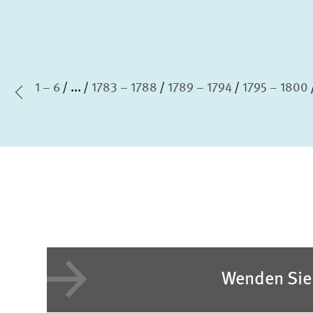
1 – 6
...
1783 – 1788
1789 – 1794
1795 – 1800
rste Seite
Vorherige Seite
Wenden Sie 