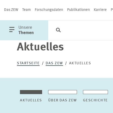
Das ZEW
Team
Forschungsdaten
Publikationen
Karriere
P
öffne
Unsere
Suche
Kategorien
Schließen
Hauptmenü
Themen
Aktuelles
PUBLIKATIONEN
STARTSEITE
DAS ZEW
AKTUELLES
AKTUELLES
ÜBER DAS ZEW
GESCHICHTE