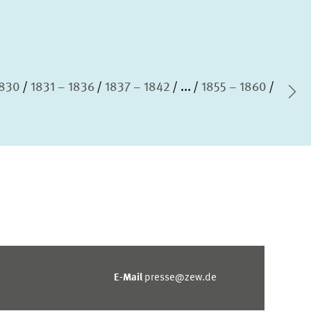
1830
1831 – 1836
1837 – 1842
...
1855 – 1860
Nä
E-Mail
presse@zew.de