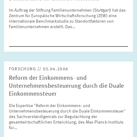
FORSCHUNG
Im Auftrag der Stiftung Familienunternehmen (Stuttgart) hat das
Zentrum für Europäische Wirtschaftsforschung (ZEW) eine
internationale Benchmarkstudie zu Standortfaktoren von
SERVICE
Jahr
Familienunternehmen erstellt. Das…
Bitte wählen Sie ein Jahr
GREMIEN
Monat
Bitte wählen Sie einen Monat
VERNETZUNG
FORSCHUNG // 03.04.2006
Reform der Einkommens- und
Bereiche
Bitte wählen
HEINZ-KÖNIG-AWARD
Unternehmensbesteuerung durch die Duale
Einkommensteuer
WISSENSCHAFTSPREIS
Themen
Die Expertise "Reform der Einkommens- und
Bitte wählen
Unternehmensbesteuerung durch die Duale Einkommensteuer"
des Sachverständigenrats zur Begutachtung der
gesamtwirtschaftlichen Entwicklung, des Max-Planck-Instituts
für…
Schlagworte