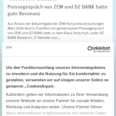
Pressegespräch von ZEW und DZ BANK hatte
gute Resonanz
Aus Anlass der Bekanntgabe der ZEW-Konjunkturerwartungen
März 2006 fand in Frankfurt ein gemeinsames Pressegespräch
von ZEW und DZ BANK statt, zu dem Klaus Holschuh, Leiter DZ
BANK Research, 17 Vertreter von…
Um den Funktionsumfang unseres Internetangebotes
zu erweitern und die Nutzung für Sie komfortabler zu
FORSCHUNG // 11.03.2006
gestalten, verwenden wir auf einigen unserer Seiten so
Zwei studentische Hilfskräfte des ZEW
genannte „Cookies&quot;
erhalten den "NRW Undergraduate Science
Außerdem geben wir Informationen zu Ihrer Verwendung
Award 2005" in der Kategorie "Economics"
unserer Website an unsere Partner für soziale Medien,
Die beiden Studentinnen Elke Lüdemann (Universitaet
Werbung und Analysen weiter. Unsere Partner führen
Mannheim) und Xuan Zhang (mittlerweile: Goethe-Universität
diese Informationen möglicherweise mit weiteren Daten
Frankfurt) erhalten den "NRW Undergraduate Science Award