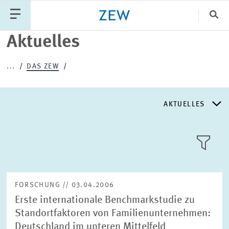
Sch
Aktuelles
Katego
...
DAS ZEW
PUBLIKATIONEN
PROJEKTE
TEAM
AKTUELLES
VERANSTALTUNGEN
AKTUELLES
AKTUELLES
LLL:LIST
ÜBER DAS ZEW
FORSCHUNG // 03.04.2006
Erste internationale Benchmarkstudie zu
GESCHICHTE
Standortfaktoren von Familienunternehmen:
Text
Deutschland im unteren Mittelfeld