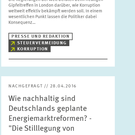
Gipfeltreffen in London darüber, wie Korruption
Bereiche
weltweit effektiv bekämpft werden soll. In einem
Bitte wählen
wesentlichen Punkt lassen die Politiker dabei
Konsequenz…
PRESSE UND REDAKTION
Themen
Bitte wählen
STEUERVERMEIDUNG
KORRUPTION
Schlagworte
NACHGEFRAGT // 28.04.2016
ZURÜCKSETZEN
SUCHEN
Wie nachhaltig sind
Deutschlands geplante
Energiemarktreformen? -
"Die Stilllegung von