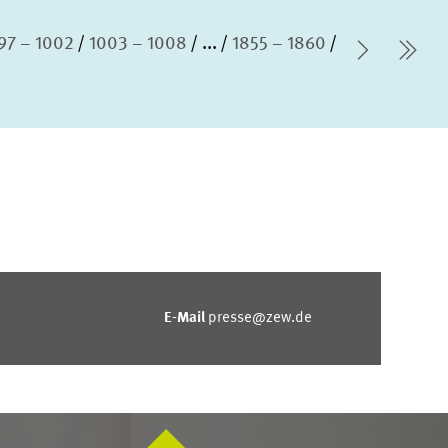
97 – 1002
1003 – 1008
...
1855 – 1860
Nächste
let
E-Mail
presse@zew.de