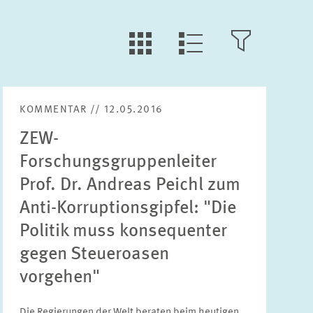
LLL:LIST.TILE.V
LLL:LIST.OPEN.FILTER
LLL:LIST.VIEW
KOMMENTAR // 12.05.2016
Text
ZEW-
Forschungsgruppenleiter
Prof. Dr. Andreas Peichl zum
Anti-Korruptionsgipfel: "Die
Jahr
Bitte wählen Sie ein Jahr
Politik muss konsequenter
gegen Steueroasen
vorgehen"
Monat
Bitte wählen Sie einen Monat
Die Regierungen der Welt beraten beim heutigen