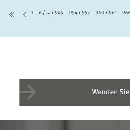
1 – 6
...
949 – 954
955 – 960
961 – 96
erste Seite
Vorherige Seite
Wenden Sie 