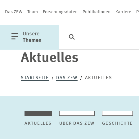
Das ZEW
Team
Forschungsdaten
Publikationen
Karriere
P
öffne
Unsere
Suche
Kategorien
Schließen
Hauptmenü
Themen
Aktuelles
PUBLIKATIONEN
STARTSEITE
DAS ZEW
AKTUELLES
AKTUELLES
ÜBER DAS ZEW
GESCHICHTE