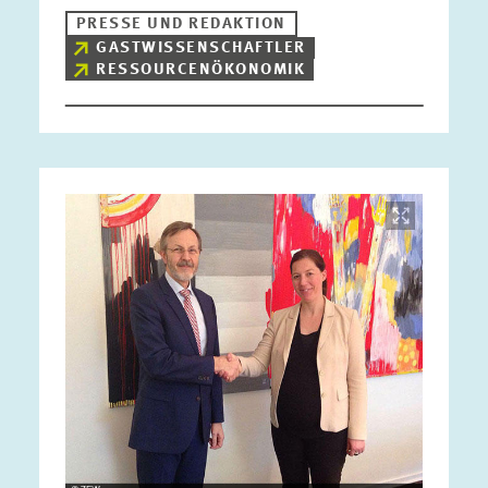
PRESSE UND REDAKTION
GASTWISSENSCHAFTLER
RESSOURCENÖKONOMIK
Bild
öffnet
in
vergrößerter
Ansicht