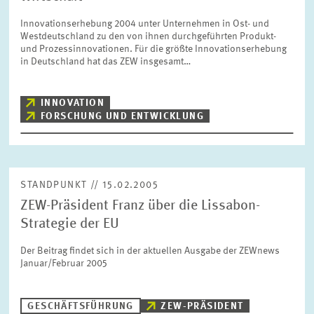
FORSCHUNG
Innovationserhebung 2004 unter Unternehmen in Ost- und
Westdeutschland zu den von ihnen durchgeführten Produkt-
und Prozessinnovationen. Für die größte Innovationserhebung
SERVICE
Jahr
in Deutschland hat das ZEW insgesamt…
Bitte wählen Sie ein Jahr
INNOVATION
GREMIEN
FORSCHUNG UND ENTWICKLUNG
Monat
Bitte wählen Sie einen Monat
VERNETZUNG
Bereiche
STANDPUNKT // 15.02.2005
Bitte wählen
HEINZ-KÖNIG-AWARD
ZEW-Präsident Franz über die Lissabon-
Strategie der EU
WISSENSCHAFTSPREIS
Themen
Der Beitrag findet sich in der aktuellen Ausgabe der ZEWnews
Bitte wählen
Januar/Februar 2005
Schlagworte
GESCHÄFTSFÜHRUNG
ZEW-PRÄSIDENT