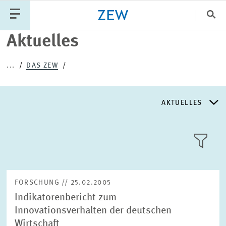
Sch
Aktuelles
Katego
...
DAS ZEW
PUBLIKATIONEN
PROJEKTE
TEAM
AKTUELLES
VERANSTALTUNGEN
AKTUELLES
AKTUELLES
LLL:LIST
ÜBER DAS ZEW
FORSCHUNG // 25.02.2005
Indikatorenbericht zum
GESCHICHTE
Innovationsverhalten der deutschen
Text
Wirtschaft