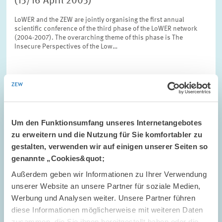
(15/16 April 2005)
LoWER and the ZEW are jointly organising the first annual
scientific conference of the third phase of the LoWER network
(2004-2007). The overarching theme of this phase is The
Insecure Perspectives of the Low…
FORSCHUNG // 15.12.2004
Um den Funktionsumfang unseres Internetangebotes
Studie zu Innovationsbarrieren und
zu erweitern und die Nutzung für Sie komfortabler zu
internationaler Standortmobilität
gestalten, verwenden wir auf einigen unserer Seiten so
genannte „Cookies&quot;
Untersuchung des Standorts Deutschland im Hinblick auf seine
Innovationsattraktivität im Auftrag des Zukunftspakts Chemie.
Außerdem geben wir Informationen zu Ihrer Verwendung
Unterzeichner des Zukunftspakts Chemie sind die
unserer Website an unsere Partner für soziale Medien,
Industriegewerkschaft Bergbau, Chemie,…
Werbung und Analysen weiter. Unsere Partner führen
diese Informationen möglicherweise mit weiteren Daten
zusammen, die Sie ihnen bereitgestellt haben oder die